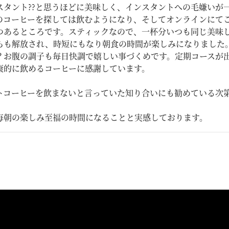
スタント??と思うほどに美味しく、インスタントへの毛嫌いが
のコーヒーを探しては飲むようになり、そしてオンラインにて
つあるところです。スティックなので、一杯分いつも同じ美味
らも解放され、時短にもなり朝食の時間が楽しみになりました
？お腹の調子も毎日快調で嬉しい事づくめです。定期コースが
康的に飲めるコーヒーに感謝しています。

トコーヒーを飲まないと言っていた知り合いにも勧めている次第
毎朝の楽しみ至福の時間になることと実感しております。