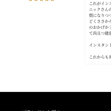
これがイン
ニックさん
慣になりつ
どくささか
のおかげか
て尚且つ健
インスタン
これからも