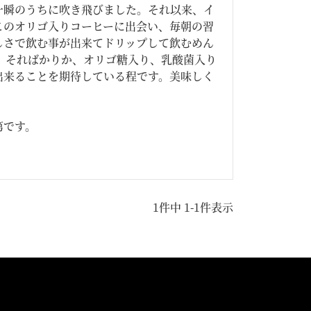
一瞬のうちに吹き飛びました。それ以来、イ
このオリゴ入りコーヒーに出会い、毎朝の習
しさで飲む事が出来てドリップして飲むめん
。そればかりか、オリゴ糖入り、乳酸菌入り
出来ることを期待している程です。美味しく
です。

1
件中
1
-
1
件表示