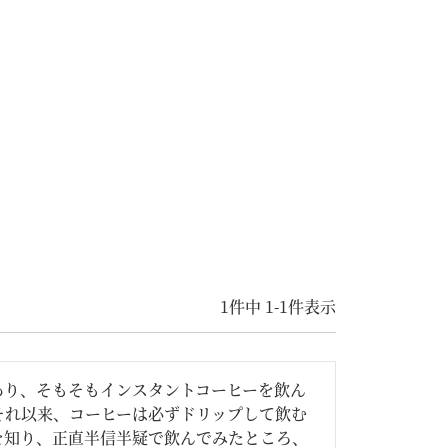
1
件中
1
-
1
件表示
あり、そもそもインスタントコーヒーを飲ん
それ以来、コーヒーは必ずドリップして飲む
を知り、正直半信半疑で飲んでみたところ、