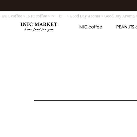
INIC coffee
INIC coffee
コーヒー
Good Day Aroma
Good Day Aroma