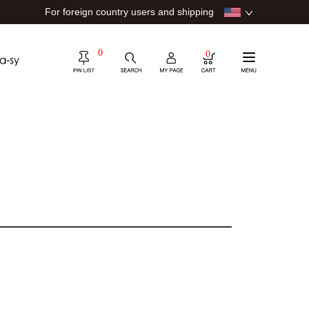
For foreign country users and shipping
0
0