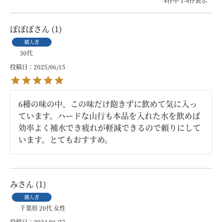
4
件中
1
-
4
件表示
ぽぽぽ
1
購入者
30代
投稿日
2025/06/15
6種の味の中、この味だけ飽きずに飲めて気に入っ
ています。ハードな山行も本品を入れた水を飲めば
効率よく補水でき疲れが軽減できるので頼りにして
います。とてもおすすめ。
み
1
購入者
千葉県
20代
女性
投稿日
2024/06/27