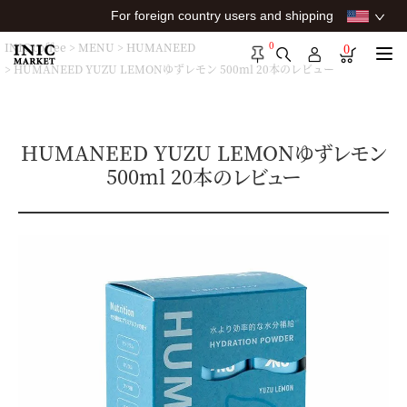
For foreign country users and shipping
0
INIC coffee
MENU
HUMANEED
0
HUMANEED YUZU LEMONゆずレモン 500ml 20本のレビュー
HUMANEED YUZU LEMONゆずレモン
500ml 20本のレビュー