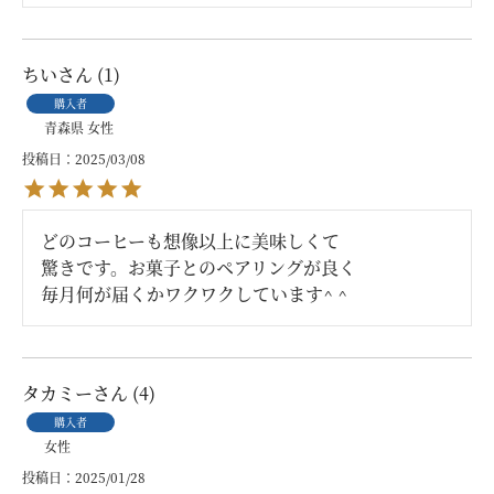
ちい
1
購入者
青森県
女性
投稿日
2025/03/08
どのコーヒーも想像以上に美味しくて

驚きです。お菓子とのペアリングが良く

毎月何が届くかワクワクしています^ ^
タカミー
4
購入者
女性
投稿日
2025/01/28