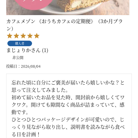
カフェメゾン 《おうちカフェの定期便》（3か月プラ
ン）
購入者
まじょりか
1
非公開
投稿日
2026/08/04
忘れた頃に自分にご褒美が届いたら嬉しいかな？と
思って注文してみました。

初めて届いたお品を見た時、開封前から嬉しくてワ
クワク。開けても隙間なく商品が詰まっていて、感
動です。

ひとつひとつパッケージデザインが可愛いので、じ
っくり見ながら取り出し、説明書を読みながら食べ
る日を計画！
