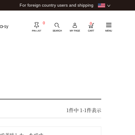
For foreign country users and shipping
0
0
1
件中
1
-
1
件表示