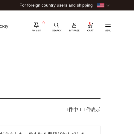
For foreign country users and shipping
0
0
1
件中
1
-
1
件表示