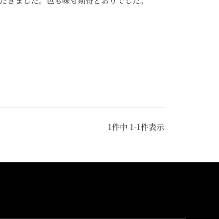
だきました。色も味も期待どおりでした。
1
件中
1
-
1
件表示