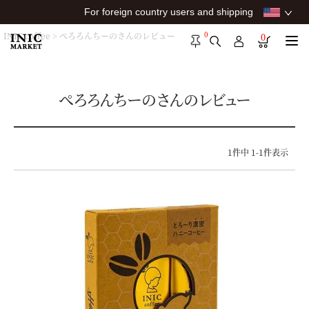
For foreign country users and shipping
0
INIC coffee
ぺろろんちーのさんのレビュー
0
ぺろろんちーのさんのレビュー
1
件中
1
-
1
件表示