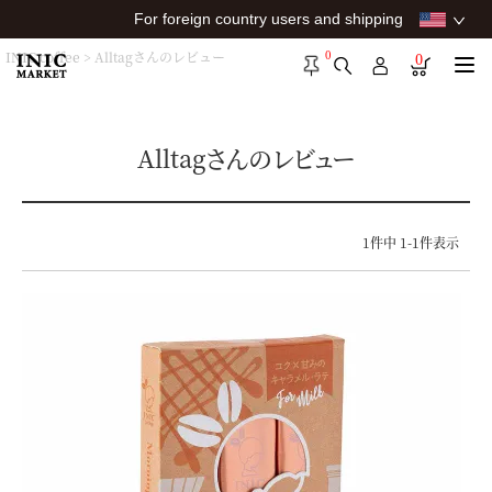
For foreign country users and shipping
0
INIC coffee
Alltagさんのレビュー
0
Alltagさんのレビュー
1
件中
1
-
1
件表示