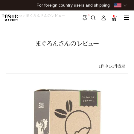
For foreign country users and shipping
0
INIC coffee
まぐろんさんのレビュー
0
まぐろんさんのレビュー
1
件中
1
-
1
件表示