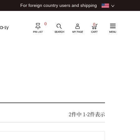
For foreign country users and shipping
0
0
2
件中
1
-
2
件表示