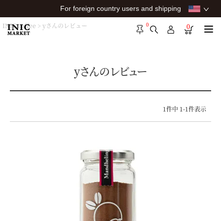
For foreign country users and shipping
0
INIC coffee
yさんのレビュー
0
yさんのレビュー
1
件中
1
-
1
件表示