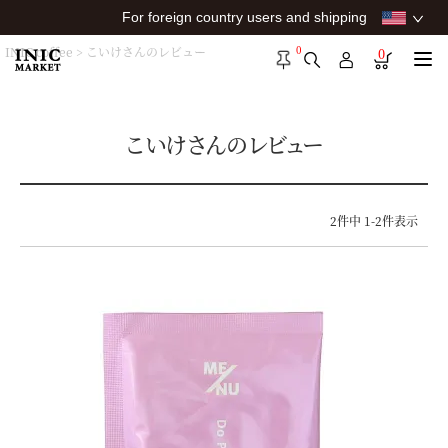
For foreign country users and shipping
0
INIC coffee
こいけさんのレビュー
0
こいけさんのレビュー
2
件中
1
-
2
件表示