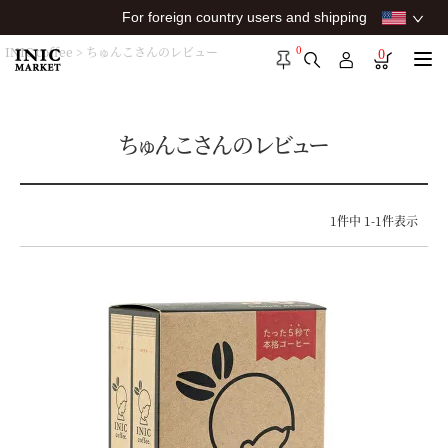
For foreign country users and shipping
0
INIC coffee
ちゅんこさんのレビュー
0
ちゅんこさんのレビュー
1
件中
1
-
1
件表示