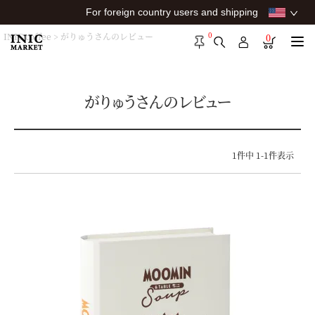
For foreign country users and shipping
0
INIC coffee
がりゅうさんのレビュー
0
がりゅうさんのレビュー
1
件中
1
-
1
件表示