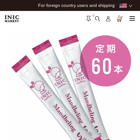
For foreign country users and shipping
0
0