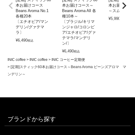
本お届けコース
本お届けコース～
本お届けコー
Beans Aroma No.1
Beans Aroma All 各
～スムースア
各種20本
種10本～
¥
5,990
税込
〔エチオピア/マン
〔ブラジル/キリマ
デリン/グァテマ
ンジャロ/コロンビ
ラ〕
ア/エチオピア/グァ
テマラ/マンデリ
¥
6,490
税込
ン/〕
¥
6,490
税込
INIC coffee
INIC coffee
INIC コーヒー定期便
[定期]スティック60本お届けコース～Beans Aroma ビーンズアロマ マ
ンデリン～
ブランドから探す