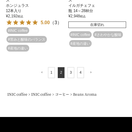
ス
ス
ホンジュラス
イルガチェフェ
12本入り
瓶 14～28杯分
¥
2,192
¥
2,948
税込
税込
5.00
（
3
）
在庫切れ
#INIC coffee
#INIC coffee
#さわやかな酸味
#苦みと酸味のバランス
#産地の違い
#産地の違い
1
2
3
4
INIC coffee
INIC coffee
コーヒー
Beans Aroma