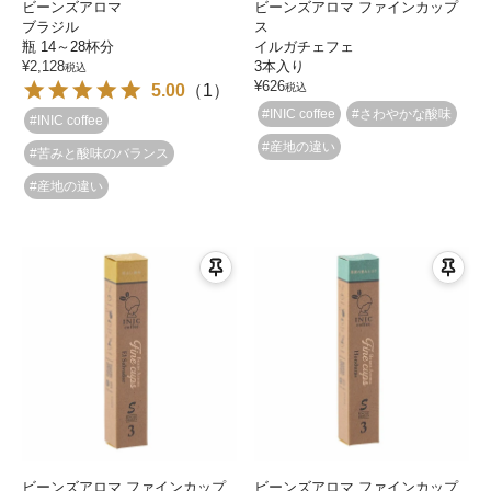
ビーンズアロマ
ビーンズアロマ ファインカップ
ブラジル
ス
瓶 14～28杯分
イルガチェフェ
¥
2,128
3本入り
税込
¥
626
5.00
（
1
）
税込
#INIC coffee
#さわやかな酸味
#INIC coffee
#産地の違い
#苦みと酸味のバランス
#産地の違い
ビーンズアロマ ファインカップ
ビーンズアロマ ファインカップ