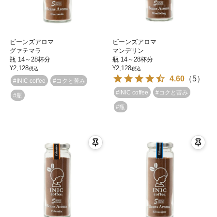
ビーンズアロマ
ビーンズアロマ
グァテマラ
マンデリン
瓶 14～28杯分
瓶 14～28杯分
¥
2,128
¥
2,128
税込
税込
4.60
（
5
）
#INIC coffee
#コクと苦み
#INIC coffee
#コクと苦み
#瓶
#瓶