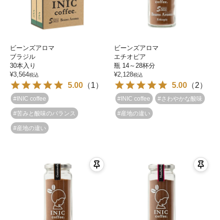
ビーンズアロマ
ビーンズアロマ
ブラジル
エチオピア
30本入り
瓶 14～28杯分
¥
3,564
¥
2,128
税込
税込
5.00
（
1
）
5.00
（
2
）
#INIC coffee
#INIC coffee
#さわやかな酸味
#苦みと酸味のバランス
#産地の違い
#産地の違い