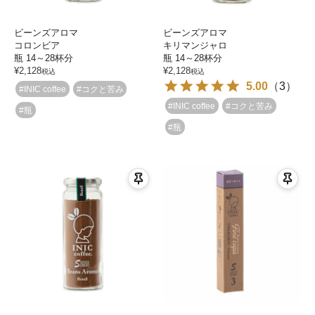
ビーンズアロマ
ビーンズアロマ
コロンビア
キリマンジャロ
瓶 14～28杯分
瓶 14～28杯分
¥
2,128
¥
2,128
税込
税込
5.00
（
3
）
#INIC coffee
#コクと苦み
#INIC coffee
#コクと苦み
#瓶
#瓶