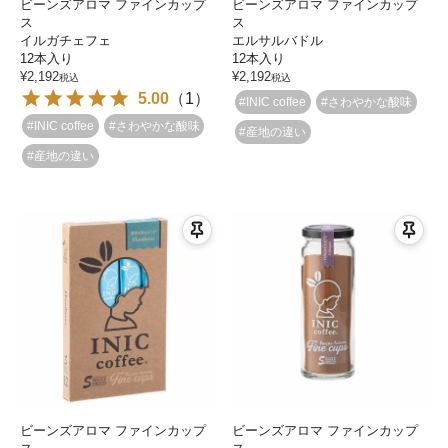
ビーンズアロマ ファインカップ
ビーンズアロマ ファインカップ
ス
ス
イルガチェフェ
エルサルバドル
12本入り
12本入り
¥
2,192
¥
2,192
税込
税込
5.00
（
1
）
#INIC coffee
#さわやかな酸味
#INIC coffee
#さわやかな酸味
#産地の違い
#産地の違い
ビーンズアロマ ファインカップ
ビーンズアロマ ファインカップ