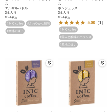
ス
ス
エルサルバドル
ホンジュラス
3本入り
3本入り
¥
626
¥
626
税込
税込
5.00
（
1
）
#INIC coffee
#さわやかな酸味
#INIC coffee
#産地の違い
#苦みと酸味のバランス
#産地の違い