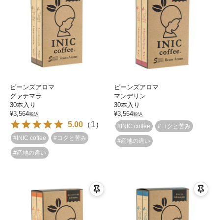
ビーンズアロマ
ビーンズアロマ
グァテマラ
マンデリン
30本入り
30本入り
¥
3,564
¥
3,564
税込
税込
5.00
（
1
）
#INIC coffee
#コクと苦み
#INIC coffee
#コクと苦み
#産地の違い
#産地の違い