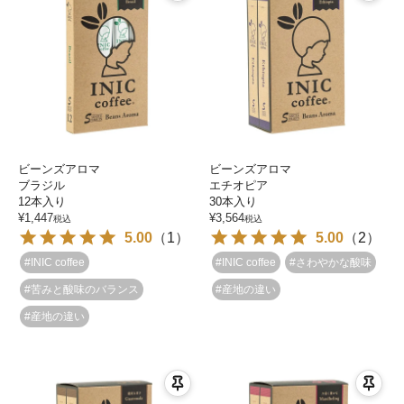
ビーンズアロマ
ビーンズアロマ
ブラジル
エチオピア
12本入り
30本入り
¥
1,447
¥
3,564
税込
税込
5.00
（
1
）
5.00
（
2
）
#INIC coffee
#INIC coffee
#さわやかな酸味
#苦みと酸味のバランス
#産地の違い
#産地の違い