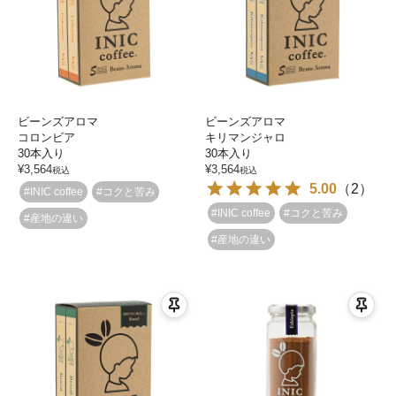
ビーンズアロマ
ビーンズアロマ
コロンビア
キリマンジャロ
30本入り
30本入り
¥
3,564
¥
3,564
税込
税込
5.00
（
2
）
#INIC coffee
#コクと苦み
#INIC coffee
#コクと苦み
#産地の違い
#産地の違い