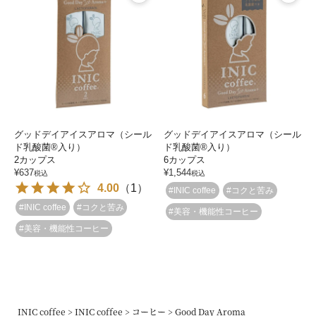
グッドデイアイスアロマ（シール
グッドデイアイスアロマ（シール
ド乳酸菌®入り）
ド乳酸菌®入り）
2カップス
6カップス
¥
637
¥
1,544
税込
税込
4.00
（
1
）
#INIC coffee
#コクと苦み
#INIC coffee
#コクと苦み
#美容・機能性コーヒー
#美容・機能性コーヒー
INIC coffee
INIC coffee
コーヒー
Good Day Aroma