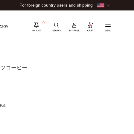
For foreign country users and shipping
0
0
ッツコーヒー
税込