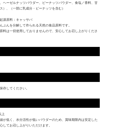
、ヘーゼルナッツパウダー、ピーナッツパウダー、食塩／香料、甘
ス）、（一部に乳成分・ピーナッツを含む）
起源原料：キャッサバ
んぷんを分解して作られる天然の食品原料です。
原料は一切使用しておりませんので、安心してお召し上がりくださ
）
保存してください。
以上
値が低く、水分活性が低いパウダーのため、賞味期限内は安定した
心してお召し上がりいただけます。