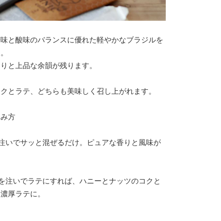
苦味と酸味のバランスに優れた軽やかなブラジルを
用。
きりと上品な余韻が残ります。
ックとラテ、どちらも美味しく召し上がれます。
飲み方
】
lを注いでサッと混ぜるだけ。ピュアな香りと風味が
。
mlを注いでラテにすれば、ハニーとナッツのコクと
つ濃厚ラテに。