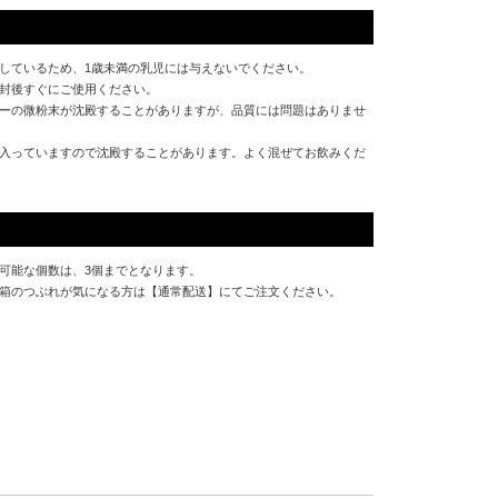
しているため、1歳未満の乳児には与えないでください。
封後すぐにご使用ください。
ーの微粉末が沈殿することがありますが、品質には問題はありませ
入っていますので沈殿することがあります。よく混ぜてお飲みくだ
可能な個数は、3個までとなります。
箱のつぶれが気になる方は【通常配送】にてご注文ください。