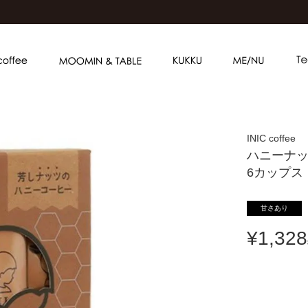
INIC coffee
ハニーナ
6カップス
甘さあり
¥
1,328