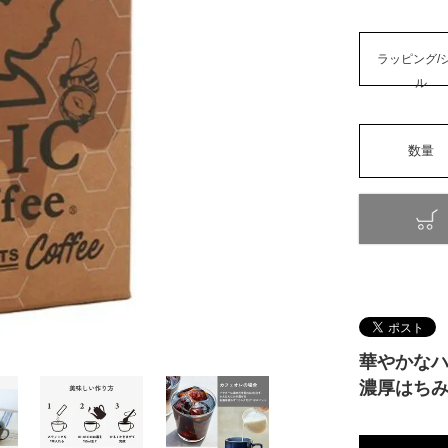
ラッピング/
ル
華やかな
濃厚はち