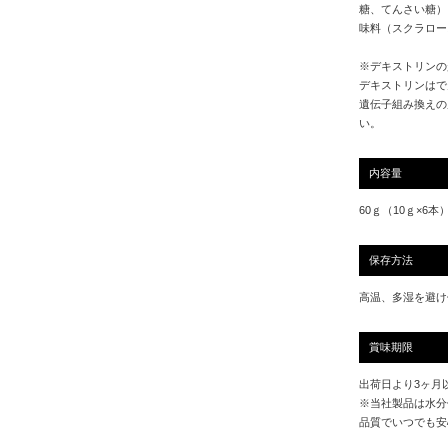
糖、てんさい糖）
味料（スクラロー
※デキストリンの
デキストリンはで
遺伝子組み換えの
い。
内容量
60ｇ（10ｇ×6本
保存方法
高温、多湿を避け
賞味期限
出荷日より3ヶ月
※当社製品は水分
品質でいつでも安