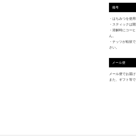
備考
・はちみつを使用
・スティックは開
・溶解時にコーヒ
ん。
・ナッツが粒状で
さい。
メール便
メール便でお届け
また、ギフト等で