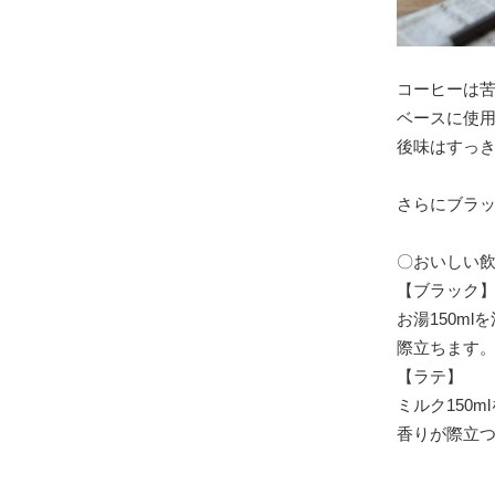
コーヒーは
ベースに使
後味はすっ
さらにブラ
〇おいしい
【ブラック
お湯150m
際立ちます
【ラテ】
ミルク150
香りが際立