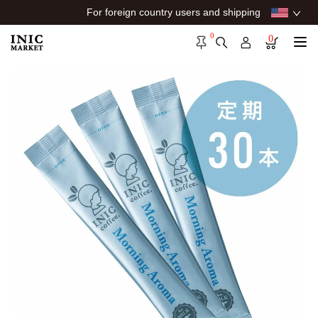
For foreign country users and shipping
0
0