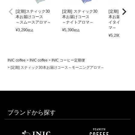
[定期]スティック30
[定期] スティック30
[定期] スティッ
本お届けコース
本お届けコース
本お届けコー
～スムースアロマ～
～ナイトアロマ～
イタイムアイ
マ～
¥
3,290
¥
5,390
税込
税込
¥
5,290
税込
INIC coffee
INIC coffee
INIC コーヒー定期便
[定期] スティック30本お届けコース～モーニングアロマ～
ブランドから探す