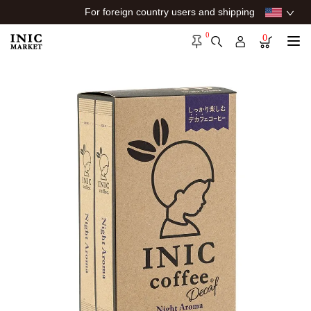
For foreign country users and shipping
0
0