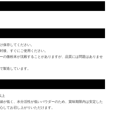
け保存してください。
封後、すぐにご使用ください。
ーの微粉末が沈殿することがありますが、品質には問題はありませ
で製造しています。
以上
値が低く、水分活性が低いパウダーのため、賞味期限内は安定した
心してお召し上がりいただけます。