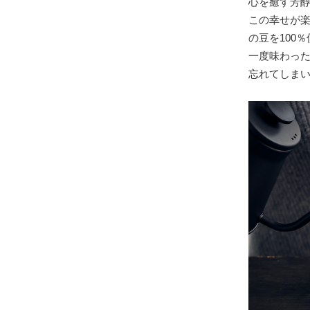
心を癒す芳
この幸せが
の豆を100
一度味わっ
忘れてしま