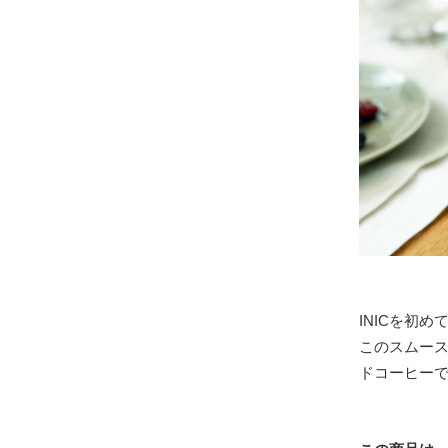
INICを初
このスムー
ドコーヒー