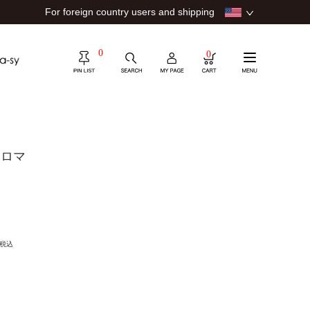
For foreign country users and shipping
0
0
アロマ
税込