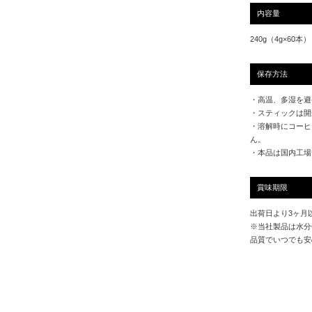
内容量
240g（4g×60本）
保存方法
・高温、多湿を避
・スティックは開
・溶解時にコーヒ
ん。
・本品は国内工場
賞味期限
出荷日より3ヶ月
※当社製品は水分
品質でいつでも安