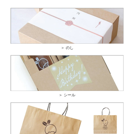
＞ のし
＞ シール