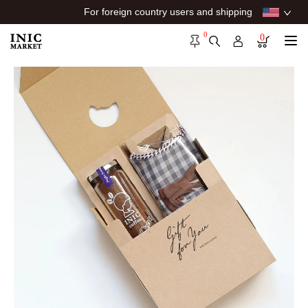
For foreign country users and shipping
0
0