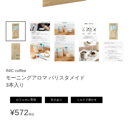
INIC coffee
モーニングアロマ バリスタメイド
3本入り
カフェオレ専用
甘さあり
ミルクで溶かす
¥
572
税込