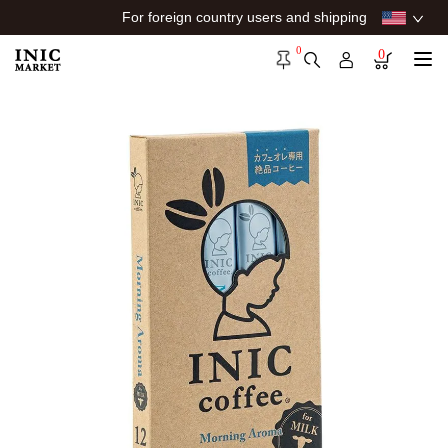
For foreign country users and shipping
0
0