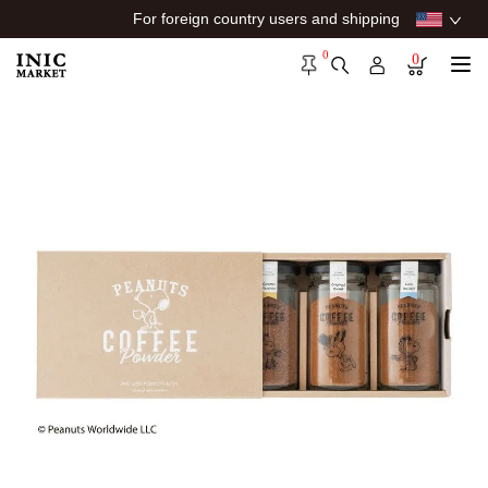
For foreign country users and shipping
0
0