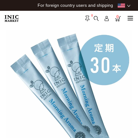
For foreign country users and shipping
0
0