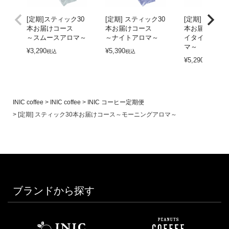
[定期]スティック30
[定期] スティック30
[定期] スティッ
本お届けコース
本お届けコース
本お届けコー
～スムースアロマ～
～ナイトアロマ～
イタイムアイ
マ～
¥
3,290
¥
5,390
税込
税込
¥
5,290
税込
INIC coffee
INIC coffee
INIC コーヒー定期便
[定期] スティック30本お届けコース～モーニングアロマ～
ブランドから探す