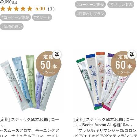
¥
9,090
税込
#コーヒー定期便
#やさしい甘み
5.00
（
1
）
#月替わりプラン
#コーヒー定期便
#アソート
#産地の違い
[定期] スティック50本お届けコー
[定期] スティック60本お届けコー
ス
ス～Beans Aroma All 各種10本～
～スムースアロマ、モーニングア
〔ブラジル/キリマンジャロ/コロン
ロマ、ナチュラルアロマ、ナイト
ビア/エチオピア/グァテマラ/マン