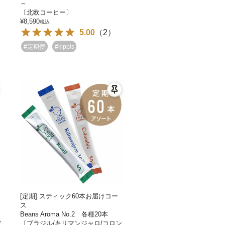
～
〔北欧コーヒー〕
¥
8,590
税込
5.00
（
2
）
#定期便
#kippis
[定期] スティック60本お届けコー
ス
Beans Aroma No.2 各種20本
デ
〔ブラジル/キリマンジャロ/コロン