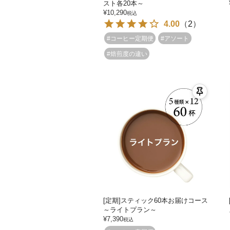
スト各20本～
¥
10,290
税込
4.00
（
2
）
#コーヒー定期便
#アソート
#焙煎度の違い
[定期]スティック60本お届けコース
～ライトプラン～
¥
7,390
税込