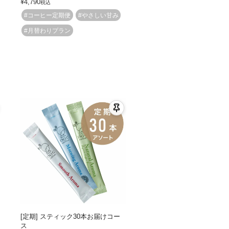
¥
4,790
税込
#コーヒー定期便
#やさしい甘み
#月替わりプラン
[定期] スティック30本お届けコー
ス