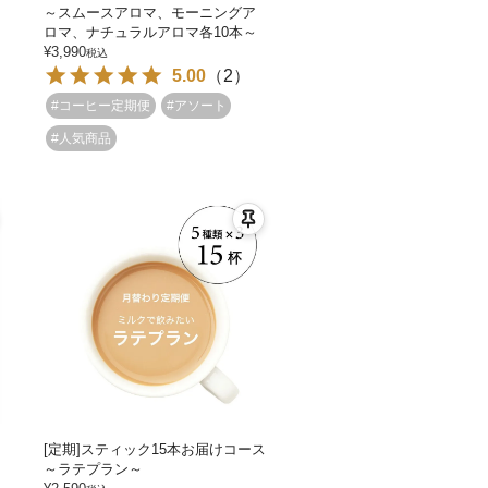
～スムースアロマ、モーニングア
ロマ、ナチュラルアロマ各10本～
¥
3,990
税込
5.00
（
2
）
#コーヒー定期便
#アソート
#人気商品
[定期]スティック15本お届けコース
～ラテプラン～