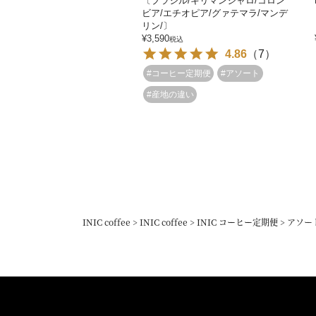
〔ブラジル/キリマンジャロ/コロン
ビア/エチオピア/グァテマラ/マンデ
リン/〕
¥
3,590
税込
4.86
（
7
）
#コーヒー定期便
#アソート
#産地の違い
INIC coffee
INIC coffee
INIC コーヒー定期便
アソー