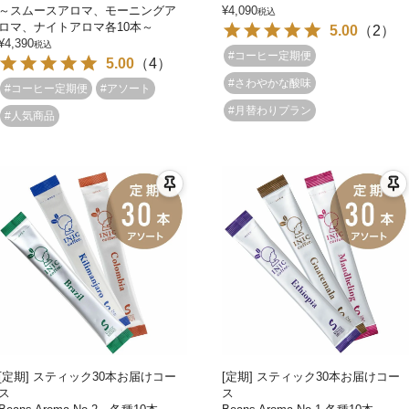
～スムースアロマ、モーニングア
¥
4,090
税込
ロマ、ナイトアロマ各10本～
5.00
（
2
）
¥
4,390
税込
#コーヒー定期便
5.00
（
4
）
#さわやかな酸味
#コーヒー定期便
#アソート
#月替わりプラン
#人気商品
[定期] スティック30本お届けコー
[定期] スティック30本お届けコー
ス
ス