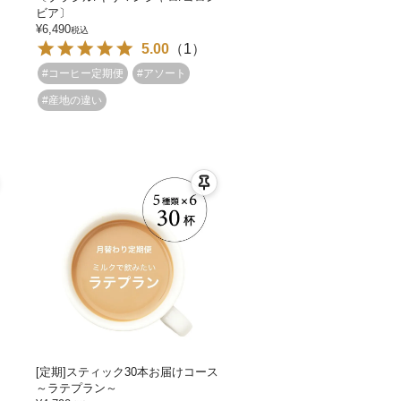
ビア〕
¥
6,490
税込
5.00
（
1
）
#コーヒー定期便
#アソート
#産地の違い
[定期]スティック30本お届けコース
～ラテプラン～