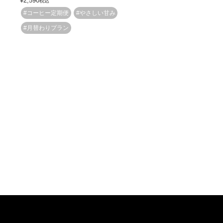
¥
2,590
税込
#コーヒー定期便
#やさしい甘み
#月替わりプラン