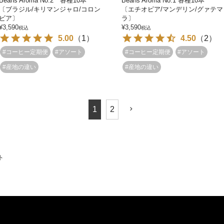
Beans Aroma No.2 各種10本
Beans Aroma No.1 各種10本
〔ブラジル/キリマンジャロ/コロン
〔エチオピア/マンデリン/グァテマ
ビア〕
ラ〕
¥
3,590
¥
3,590
税込
税込
5.00
（
1
）
4.50
（
2
）
#コーヒー定期便
#アソート
#コーヒー定期便
#アソート
#産地の違い
#産地の違い
1
2
ト