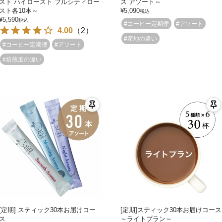
スト ハイロースト フルシティロー
ス アソート～
スト各10本～
¥
5,090
税込
¥
5,590
税込
#コーヒー定期便
#アソート
4.00
（
2
）
#産地の違い
#コーヒー定期便
#アソート
#焙煎度の違い
[定期] スティック30本お届けコー
[定期]スティック30本お届けコース
ス
～ライトプラン～