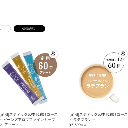
い
価格が高い
[定期]スティック60本お届けコース
[定期]スティック60本お届けコース
～ビーンズアロマファインカップ
～ラテプラン～
ス アソート～
¥
8,590
税込