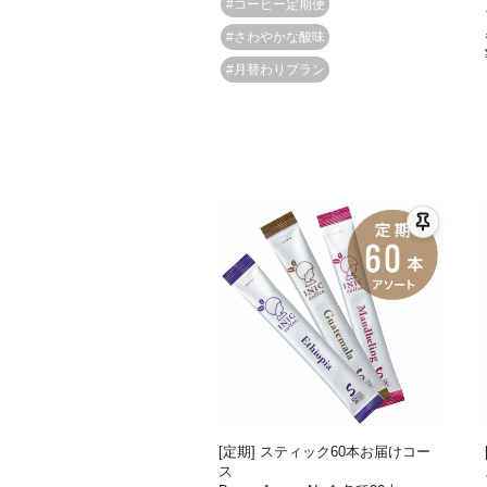
#コーヒー定期便
#さわやかな酸味
#月替わりプラン
[定期] スティック60本お届けコー
ス