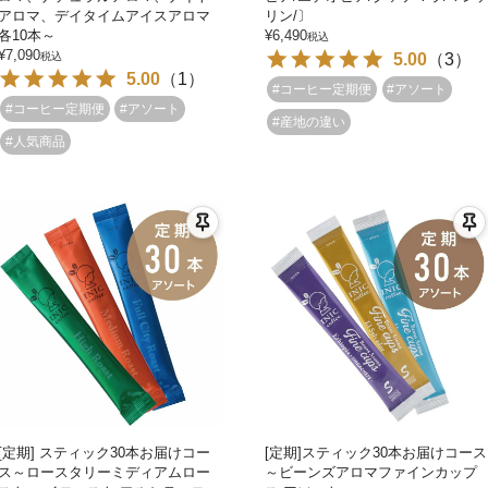
アロマ、デイタイムアイスアロマ
リン/〕
各10本～
¥
6,490
税込
¥
7,090
税込
5.00
（
3
）
5.00
（
1
）
#コーヒー定期便
#アソート
#コーヒー定期便
#アソート
#産地の違い
#人気商品
[定期] スティック30本お届けコー
[定期]スティック30本お届けコース
ス～ロースタリーミディアムロー
～ビーンズアロマファインカップ