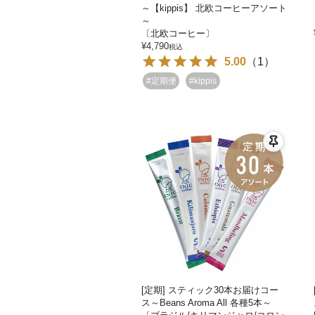
～【kippis】 北欧コーヒーアソート
～
〔北欧コーヒー〕
¥
4,790
税込
5.00
（
1
）
#定期便
#kippis
[定期] スティック30本お届けコー
ス～Beans Aroma All 各種5本～