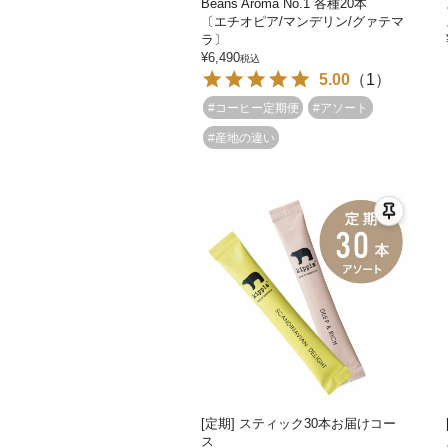
Beans Aroma No.1 各種20本
〔エチオピア/マンデリン/グァテマ
ラ〕
¥
6,490
税込
5.00
（
1
）
#コーヒー定期便
#アソート
#産地の違い
[定期] スティック30本お届けコー
ス