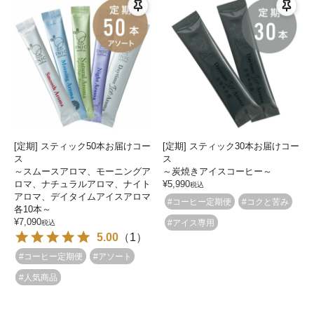
[定期] スティック50本お届けコー
[定期] スティック30本お届けコー
ス
ス
～スムースアロマ、モーニングア
～炭焼きアイスコーヒー～
ロマ、ナチュラルアロマ、ナイト
¥
5,990
税込
アロマ、デイタイムアイスアロマ
#コーヒー定期便
#コクと苦み
各10本～
¥
7,090
#アイス専用
税込
5.00
（
1
）
#コーヒー定期便
#アソート
#人気商品