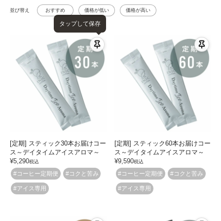
並び替え
おすすめ
価格が低い
価格が高い
タップして保存
[定期] スティック30本お届けコー
[定期] スティック60本お届けコー
ス～デイタイムアイスアロマ～
ス～デイタイムアイスアロマ～
¥
5,290
¥
9,590
税込
税込
#コーヒー定期便
#コクと苦み
#コーヒー定期便
#コクと苦み
#アイス専用
#アイス専用