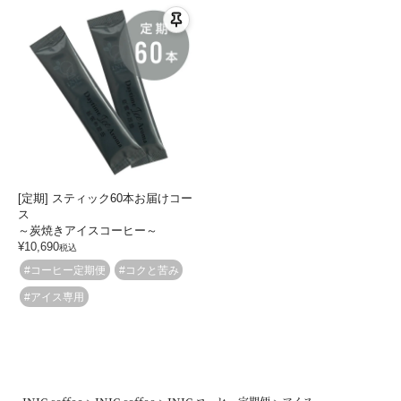
[定期] スティック60本お届けコー
ス
～炭焼きアイスコーヒー～
¥
10,690
税込
#コーヒー定期便
#コクと苦み
#アイス専用