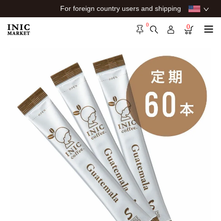
For foreign country users and shipping
0
0