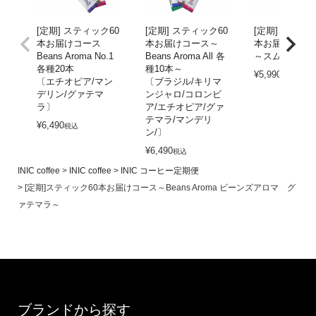
[定期] スティック60
[定期] スティック60
[定期] スティッ
本お届けコース
本お届けコース～
本お届けコー
Beans Aroma No.1
Beans Aroma All 各
～スムースア
各種20本
種10本～
¥
5,990
税込
〔エチオピア/マン
〔ブラジル/キリマ
デリン/グァテマ
ンジャロ/コロンビ
ラ〕
ア/エチオピア/グァ
テマラ/マンデリ
¥
6,490
税込
ン/〕
¥
6,490
税込
INIC coffee
INIC coffee
INIC コーヒー定期便
[定期]スティック60本お届けコース～Beans Aroma ビーンズアロマ グ
ァテマラ～
ブランドから探す