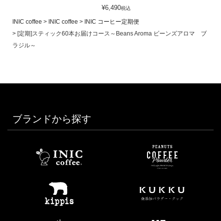
¥
6,490
税込
INIC coffee
INIC coffee
INIC コーヒー定期便
[定期]スティック60本お届けコース～Beans Aroma ビーンズアロマ ブ
ラジル～
ブランドから探す