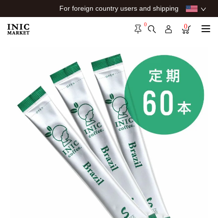
For foreign country users and shipping
0
0