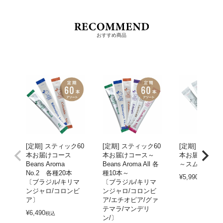
おすすめ商品
[定期] スティック60
[定期] スティック60
[定期] スティッ
本お届けコース
本お届けコース～
本お届けコー
Beans Aroma
Beans Aroma All 各
～スムースア
No.2 各種20本
種10本～
¥
5,990
税込
〔ブラジル/キリマ
〔ブラジル/キリマ
ンジャロ/コロンビ
ンジャロ/コロンビ
ア〕
ア/エチオピア/グァ
テマラ/マンデリ
¥
6,490
税込
ン/〕