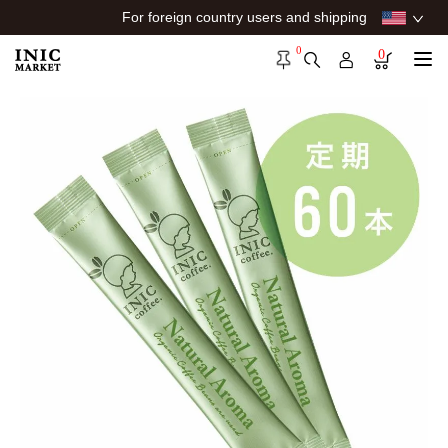
For foreign country users and shipping
0
0