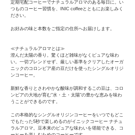
定期宅配コーヒーでナチュラルアロマのある毎日に。い
つものコーヒー習慣を、INIC coffeeとともにお楽しみく
ださい。
お好みの味と本数をご指定の住所へお届けします。
≪ナチュラルアロマとは≫
澄んだ太陽の香り。驚くほど雑味がなくピュアな味わ
い。一切ブレンドせず、厳しい基準をクリアしたオーガ
ニックのコロンビア産の豆だけを使ったシングルオリジ
ンコーヒー。
新鮮な香りとさわやかな酸味が調和するこの豆は、コロ
ンビアの大地が育む"水・土・太陽"の豊かな恵みを味わ
うことができるのです。
この本格的なシングルオリジンコーヒーをいつでもどこ
でもたった5秒で楽しめるのがイニックコーヒー ナチュ
ラルアロマ。豆本来のピュアな味わいを堪能できる、コ
ーヒーを楽しむためのコーヒーです。