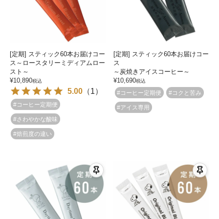
[定期] スティック60本お届けコー
[定期] スティック60本お届けコー
ス～ロースタリーミディアムロー
ス
スト～
～炭焼きアイスコーヒー～
¥
10,890
¥
10,690
税込
税込
5.00
（
1
）
#コーヒー定期便
#コクと苦み
#コーヒー定期便
#アイス専用
#さわやかな酸味
#焙煎度の違い