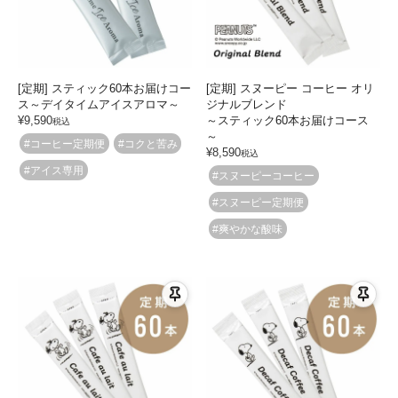
[定期] スティック60本お届けコー
[定期] スヌーピー コーヒー オリ
ス～デイタイムアイスアロマ～
ジナルブレンド
¥
9,590
～スティック60本お届けコース
税込
～
#コーヒー定期便
#コクと苦み
¥
8,590
税込
#アイス専用
#スヌーピーコーヒー
#スヌーピー定期便
#爽やかな酸味