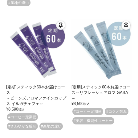
#産地の違い
[定期]スティック60本お届けコー
[定期]スティック60本お届けコー
ス
ス～リフレッシュアロマ GABA
～ビーンズアロマファインカップ
～
ス イルガチェフェ～
¥
8,590
税込
¥
8,590
税込
#コーヒー定期便
#コクと苦み
#コーヒー定期便
#美容・機能性コーヒー
#さわやかな酸味
#産地の違い