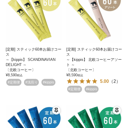
[定期] スティック60本お届けコー
[定期] スティック60本お届けコー
ス
ス
～【kippis】 SCANDINAVIAN
～【kippis】 北欧コーヒーアソー
DELIGHT ～
ト ～
〔北欧コーヒー〕
〔北欧コーヒー〕
¥
8,590
¥
8,590
税込
税込
5.00
（
2
）
#定期便
#浅煎り
#kippis
#定期便
#kippis