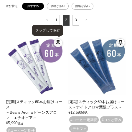
並び替え
おすすめ
価格が低い
価格が高い
1
2
3
タップして保存
[定期]スティック60本お届けコー
[定期]スティック60本お届けコー
ス
ス～ナイトアロマ葉酸プラス～
～Beans Aroma ビーンズアロ
¥
12,690
税込
マ エチオピア～
#コーヒー定期便
#コクと苦み
¥
5,990
税込
#デカフェ
#コーヒー定期便