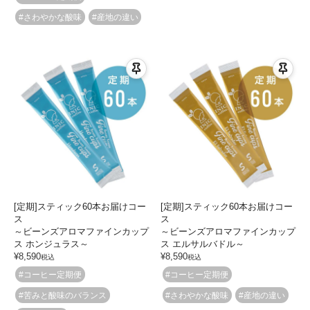
#さわやかな酸味
#産地の違い
[定期]スティック60本お届けコー
[定期]スティック60本お届けコー
ス
ス
～ビーンズアロマファインカップ
～ビーンズアロマファインカップ
ス ホンジュラス～
ス エルサルバドル～
¥
8,590
¥
8,590
税込
税込
#コーヒー定期便
#コーヒー定期便
#苦みと酸味のバランス
#さわやかな酸味
#産地の違い