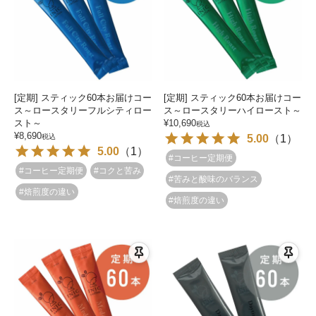
[定期] スティック60本お届けコー
[定期] スティック60本お届けコー
ス～ロースタリーフルシティロー
ス～ロースタリーハイロースト～
スト～
¥
10,690
税込
¥
8,690
税込
5.00
（
1
）
5.00
（
1
）
#コーヒー定期便
#コーヒー定期便
#コクと苦み
#苦みと酸味のバランス
#焙煎度の違い
#焙煎度の違い