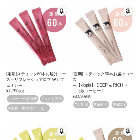
[定期]スティック60本お届けコー
[定期] スティック60本お届けコー
ス～リフレッシュアロマ Wカフ
ス
ェイン～
～【kippis】 DEEP & RICH ～
¥
7,790
〔北欧コーヒー〕
税込
¥
8,590
税込
#コーヒー定期便
#コクと苦み
#定期便
#深煎り
#kippis
#美容・機能性コーヒー