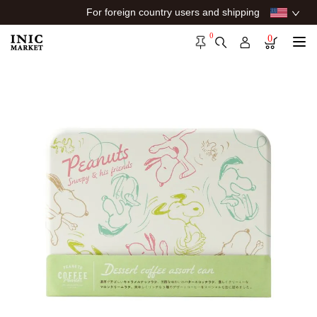
For foreign country users and shipping
0
0