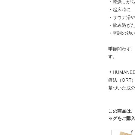
・乾燥しが
・起床時に
・サウナ浴
・飲み過ぎ
・空調の効
季節問わず、
す。
＊HUMAN
療法（ORT
基づいた成
この商品は
ッグをご購