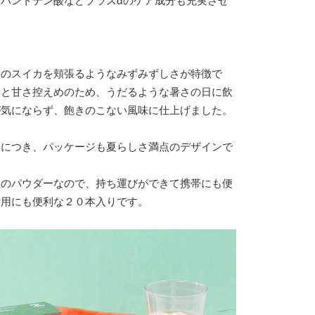
パントテン酸などプラスαのケア成分も充実させ
≫
りのスイカを頬張るようなみずみずしさが特徴で
りと甘さ控えめのため、うだるような暑さの日に飲
が気にならず、飽きのこない風味に仕上げました。
売につき、パッケージも夏らしさ満点のデザインで
状のパウダーなので、持ち運びができて携帯にも便
備用にも便利な２０本入りです。