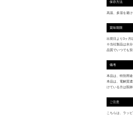
保存方法
高温、多湿を避け
賞味期限
出荷日より3ヶ月
※当社製品は水分
品質でいつでも安
備考
本品は、特別用途
本品は、電解質濃
けている方は医師
ご注意
こちらは、ラッピ