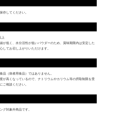
保存してください。
以上
値が低く、水分活性が低いパウダーのため、賞味期限内は安定した
心してお召し上がりいただけます。
食品（病者用食品）ではありません。
度が高くなっているので、ナトリウムやカリウム等の摂取制限を受
にご相談ください。
ング対象外商品です。