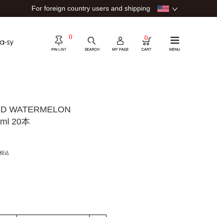
For foreign country users and shipping
0
0
D WATERMELON
ml 20本
税込