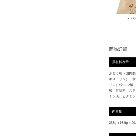
＞ 
商品詳細
原材料表示
ぶどう糖（国内製
キストリン）、食
リン）/クエン酸
酸、甘味料（ステ
ミンB₆、ビタミンB
内容量
338g（16.9g x 20