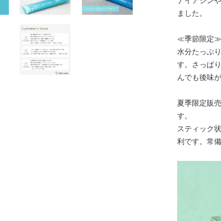
ナイアシンや
ました。
≪季節限定
水分たっぷ
す。さっぱ
んでも後味
夏季限定販
す。
スティック
利です。常