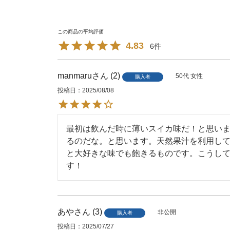
4.83
6
manmaru
2
50代
女性
購入者
投稿日
2025/08/08
最初は飲んだ時に薄いスイカ味だ！と思い
るのだな。と思います。天然果汁を利用し
と大好きな味でも飽きるものです。こうし
す！
あや
3
非公開
購入者
投稿日
2025/07/27