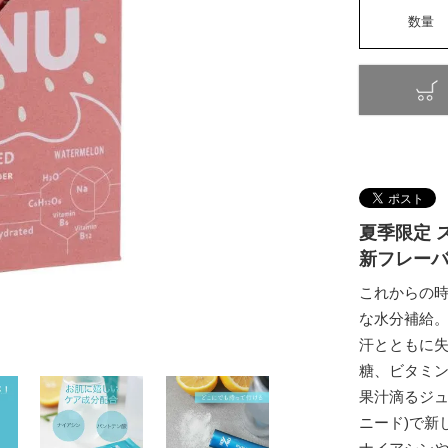
夏季限定 
新フレー
これからの
な水分補給
汗とともに
糖、ビタミン
果汁滴るジュ
ニード)で新