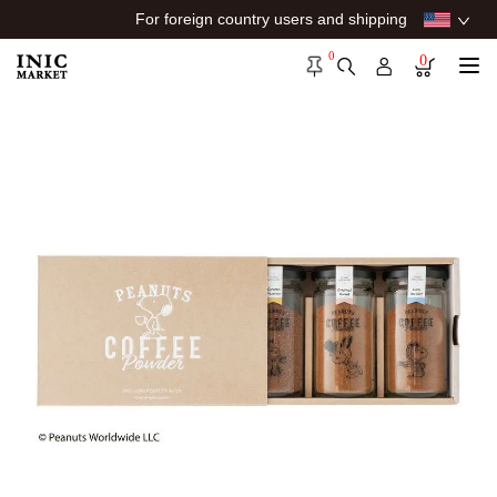
For foreign country users and shipping
0
0