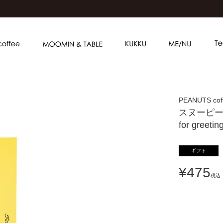
PEANUTS cof
スヌーピー
for gre
ギフト
¥
475
税込