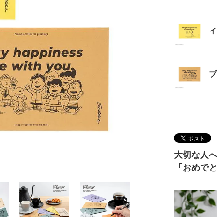
イ
ブ
大切な人
「おめで