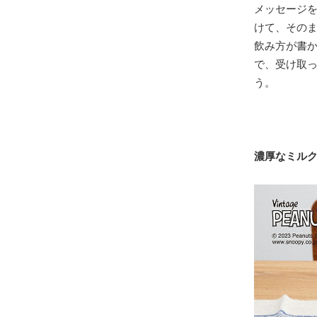
メッセージ
けて、その
飲み方が書
で、受け取
う。
濃厚なミル