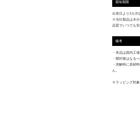
賞味期限
出荷日より3カ月
※当社製品は水分
品質でいつでも安
備考
・本品は国内工場
・開封後はなるべ
・溶解時に原材料
ん。
※ラッピング対象