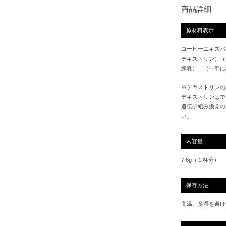
商品詳細
原材料表示
コーヒーエキスパ
デキストリン）（
練乳）、（一部に
※デキストリンの
デキストリンはで
遺伝子組み換えの
い。
内容量
7.6g（１杯分）
保存方法
高温、多湿を避け