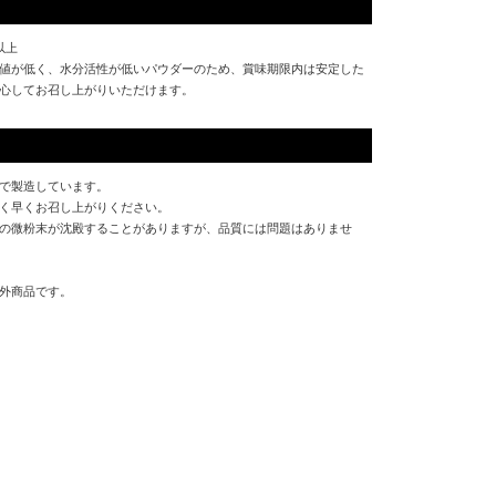
以上
値が低く、水分活性が低いパウダーのため、賞味期限内は安定した
心してお召し上がりいただけます。
で製造しています。
く早くお召し上がりください。
の微粉末が沈殿することがありますが、品質には問題はありませ
外商品です。