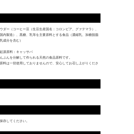
ウダー（コーヒー豆（生豆生産国名：コロンビア、グァテマラ）、
国内製造）、黒糖、乳等を主要原料とする食品（濃縮乳、加糖脱脂
乳成分を含む）
起源原料：キャッサバ
んぷんを分解して作られる天然の食品原料です。
原料は一切使用しておりませんので、安心してお召し上がりくださ
保存してください。