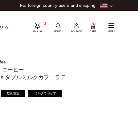
For foreign country users and shipping
0
0
fee
 コーヒー
etings ダブルミルクカフェラテ
数量限定
ミルクで溶かす