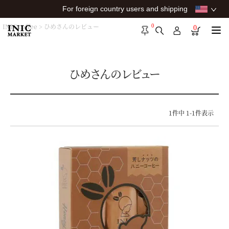
For foreign country users and shipping
0
INIC coffee
ひめさんのレビュー
0
ひめさんのレビュー
1
件中
1
-
1
件表示