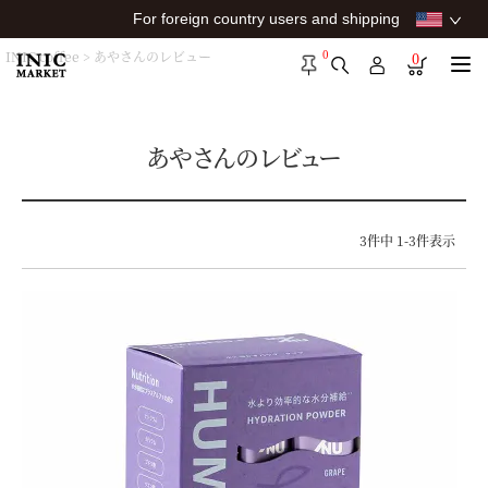
For foreign country users and shipping
0
INIC coffee
あやさんのレビュー
0
あやさんのレビュー
3
件中
1
-
3
件表示