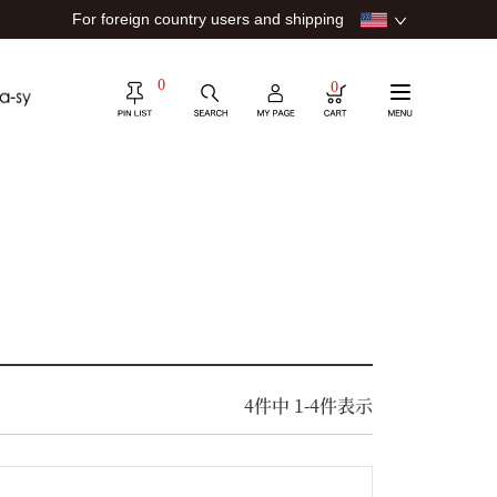
For foreign country users and shipping
0
0
4
件中
1
-
4
件表示