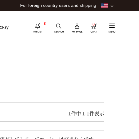
For foreign country users and shipping
0
0
1
件中
1
-
1
件表示