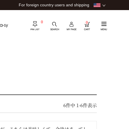
For foreign country users and shipping
0
0
6
件中
1
-
6
件表示