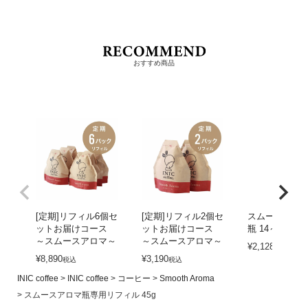
おすすめ商品
[定期]リフィル6個セ
[定期]リフィル2個セ
スムースアロ
ットお届けコース
ットお届けコース
瓶 14～28杯分
～スムースアロマ～
～スムースアロマ～
¥
2,128
税込
¥
8,890
¥
3,190
税込
税込
INIC coffee
INIC coffee
コーヒー
Smooth Aroma
スムースアロマ瓶専用リフィル 45g