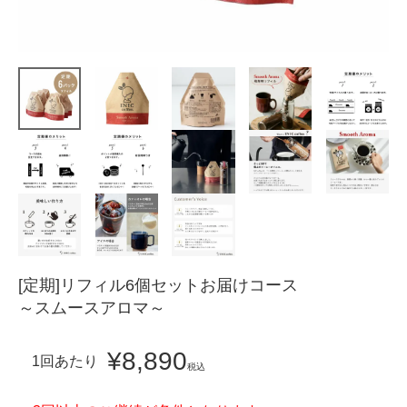
[定期]リフィル6個セットお届けコース
～スムースアロマ～
¥
8,890
1回あたり
税込