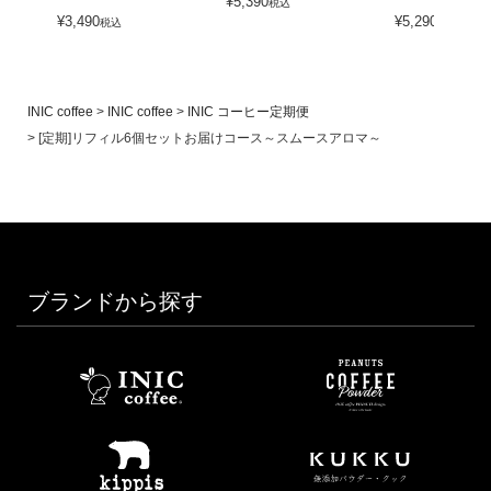
¥
5,390
税込
¥
3,490
¥
5,290
税込
税込
INIC coffee
INIC coffee
INIC コーヒー定期便
[定期]リフィル6個セットお届けコース～スムースアロマ～
ブランドから探す