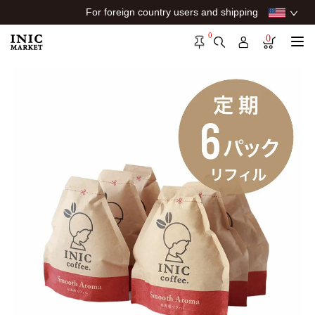
For foreign country users and shipping
0
0