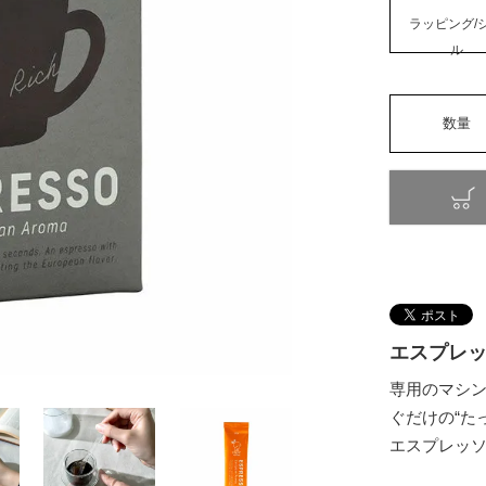
ラッピング/
ル
エスプレ
専用のマシ
ぐだけの“た
エスプレッ