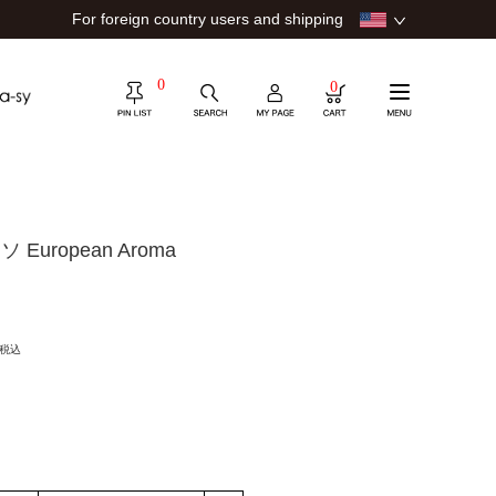
For foreign country users and shipping
0
0
European Aroma
税込