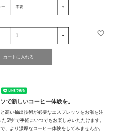
シー
カートに入れる
ッソで新しいコーヒー体験を。
ンと高い抽出技術が必要なエスプレッソをお湯を注
った5秒”で手軽にいつでもお楽しみいただけます。
ソで、より濃厚なコーヒー体験をしてみませんか。