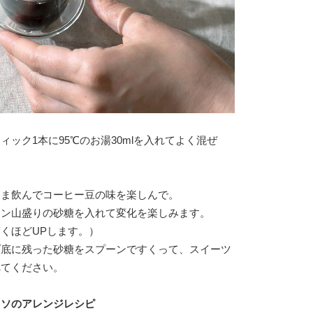
ィック1本に95℃のお湯30mlを入れてよく混ぜ
まま飲んでコーヒー豆の味を楽しんで。
ーン山盛りの砂糖を入れて変化を楽しみます。
くほどUPします。）
プ底に残った砂糖をスプーンですくって、スイーツ
べてください。
ッソのアレンジレシピ