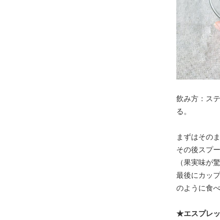
飲み方：ステ
る。
まずはその
その後スプ
（果実味が驚
最後にカッ
のように食
★エスプレ