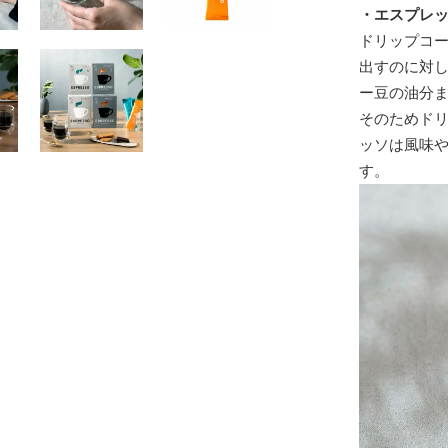
・エスプレ
ドリップコ
出すのに対
ー豆の油分
そのためド
ッソは風味
す。