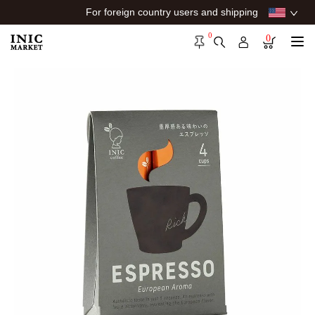
For foreign country users and shipping
0
0