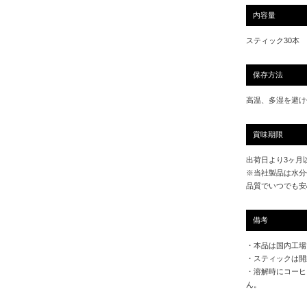
内容量
スティック30本
保存方法
高温、多湿を避け
賞味期限
出荷日より3ヶ月
※当社製品は水分
品質でいつでも安
備考
・本品は国内工場
・スティックは開
・溶解時にコーヒ
ん。