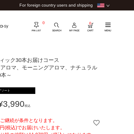
For foreign country users and shipping
0
0
スティック30本お届けコース
スアロマ、モーニングアロマ、ナチュラル
0本～
アソート
¥
3,990
税込
のご継続が条件となります。
90円(税込)でお届けいたします。