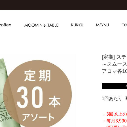
[定期] 
～スムー
アロマ各1
1回あたり
・3回以上
・毎月3,9