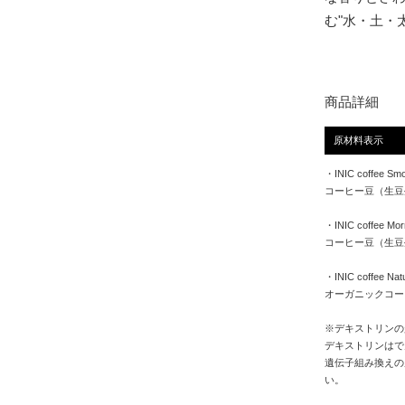
む"水・土・
商品詳細
原材料表示
・INIC coffee Smo
コーヒー豆（生豆
・INIC coffee Mor
コーヒー豆（生豆
・INIC coffee Natu
オーガニックコー
※デキストリンの
デキストリンはで
遺伝子組み換えの
い。