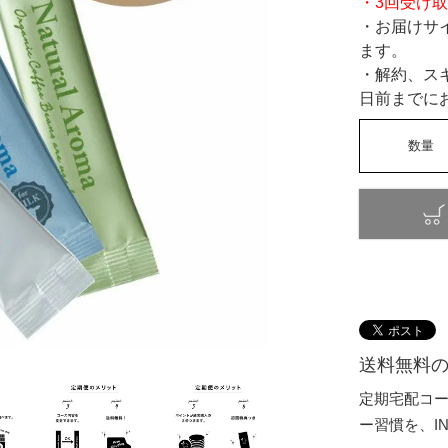
・3回受け取
・お届けサ
ます。
・解約、ス
日前までに
送料無料の
定期宅配コーヒ
ー習慣を、IN