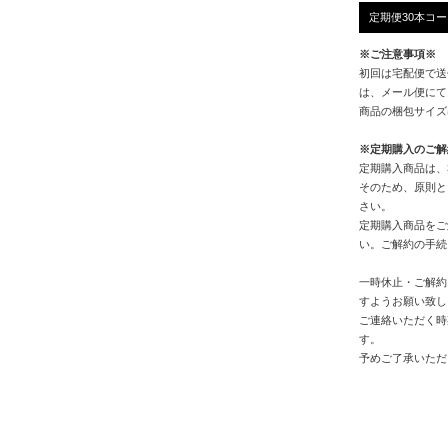
定期便30本コ
※ご注意事項※
初回は宅配便で送
は、メール便にて
商品の梱包サイズは
※定期購入のご解
定期購入商品は、
そのため、原則と
さい。
定期購入商品をご
い。ご解約の手続
一時休止・ご解約
すようお願い致し
ご連絡いただく時
す。
予めご了承いただ