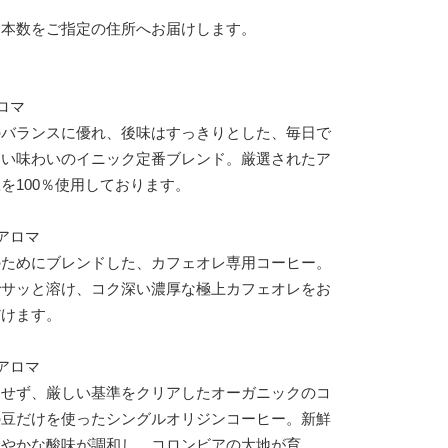
と本数をご指定の住所へお届けします。
ロマ
のバランスに優れ、後味はすっきりとした、毎日で
ない味わいのイニック定番ブレンド。厳選されたア
を100％使用しております。
アロマ
のためにブレンドした、カフェオレ専用コーヒー。
でサッと溶け、コク深い濃厚な極上カフェオレをお
だけます。
アロマ
ドせず、厳しい基準をクリアしたオーガニックのコ
の豆だけを使ったシングルオリジンコーヒー。新鮮
わやかな酸味が調和し、コロンビアの大地が育