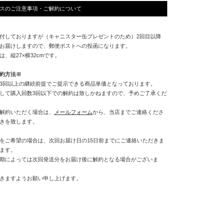
ースのご注意事項・ご解約について
付しておりますが（キャニスター缶プレゼントのため）2回目以降
お届けしますので、郵便ポストへの投函になります。
、縦27×横32cmです。
約方法※
3回以上の継続前提でご提示できる商品単価となっております。
して購入回数3回以下での解約は致しかねますので、予めご了承くだ
解約いただく場合は、
メールフォーム
から、当店までご連絡くださ
きを致します。
をご希望の場合は、次回お届け日の15日前までにご連絡いただきま
ます。
期によっては次回発送分をお届け後に解約となる場合がございま
きますようお願い申し上げます。