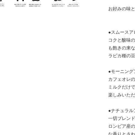
お好みの味
●スムースア
コクと酸味
も飽きの来
ラビカ種の豆
●モーニング
カフェオレ
ミルクだけ
楽しみいた
●ナチュラル
一切ブレン
ロンビア産
な香りとさ