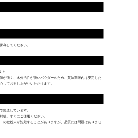
保存してください。
以上
値が低く、水分活性が低いパウダーのため、賞味期限内は安定した
心してお召し上がりいただけます。
で製造しています。
封後、すぐにご使用ください。
ーの微粉末が沈殿することがありますが、品質には問題はありませ