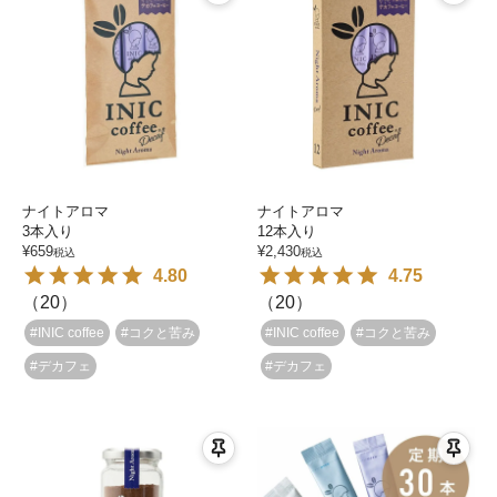
ナイトアロマ
ナイトアロマ
3本入り
12本入り
¥
659
¥
2,430
税込
税込
4.80
4.75
（
20
）
（
20
）
#INIC coffee
#コクと苦み
#INIC coffee
#コクと苦み
#デカフェ
#デカフェ