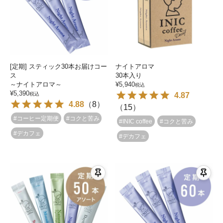
[定期] スティック30本お届けコー
ナイトアロマ
ス
30本入り
～ナイトアロマ～
¥
5,940
税込
¥
5,390
税込
4.87
4.88
（
8
）
（
15
）
#コーヒー定期便
#コクと苦み
#INIC coffee
#コクと苦み
#デカフェ
#デカフェ