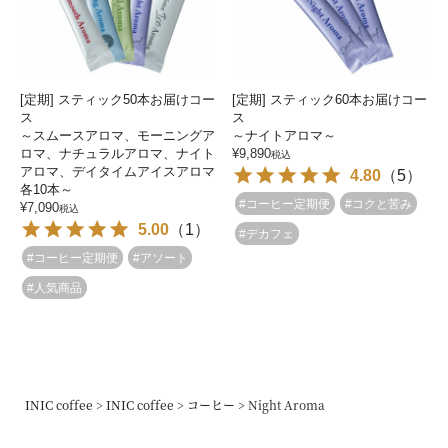
[定期] スティック50本お届けコー
[定期] スティック60本お届けコー
ス
ス
～スムースアロマ、モーニングア
～ナイトアロマ～
ロマ、ナチュラルアロマ、ナイト
¥
9,890
税込
アロマ、デイタイムアイスアロマ
4.80
（
5
）
各10本～
#コーヒー定期便
#コクと苦み
¥
7,090
税込
5.00
（
1
）
#デカフェ
#コーヒー定期便
#アソート
#人気商品
INIC coffee
INIC coffee
コーヒー
Night Aroma