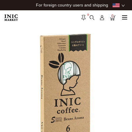
For foreign country users and shipping
0
0