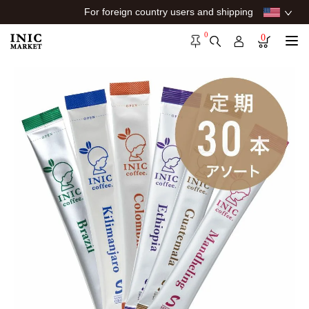
For foreign country users and shipping
0
0