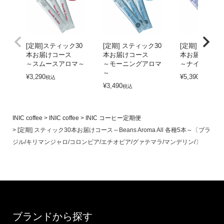
[定期]スティック30
[定期] スティック30
[定期] スティッ
本お届けコース
本お届けコース
本お届けコー
～スムースアロマ～
～モーニングアロマ
～ナイトアロ
～
¥
3,290
¥
5,390
税込
税込
¥
3,490
税込
INIC coffee
INIC coffee
INIC コーヒー定期便
[定期] スティック30本お届けコース～Beans Aroma All 各種5本～〔ブラ
ジル/キリマンジャロ/コロンビア/エチオピア/グァテマラ/マンデリン/〕
ブランドから探す