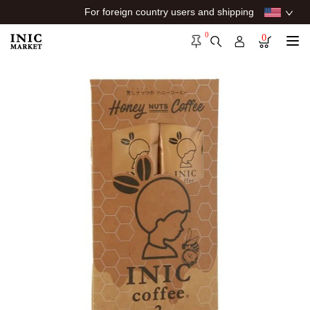
For foreign country users and shipping
0
0